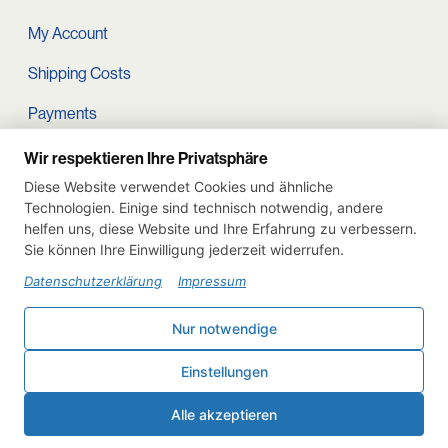
My Account
Shipping Costs
Payments
Terms and conditions
Wir respektieren Ihre Privatsphäre
Diese Website verwendet Cookies und ähnliche
Cart
Technologien. Einige sind technisch notwendig, andere
helfen uns, diese Website und Ihre Erfahrung zu verbessern.
Privacy Policy
Sie können Ihre Einwilligung jederzeit widerrufen.
Imprint
Datenschutzerklärung
Impressum
Instagram
Nur notwendige
Withdraw from contract
Einstellungen
Deutsch
English
Alle akzeptieren