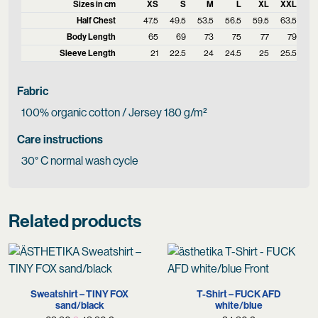
Sizes in cm
XS
S
M
L
XL
XXL
Half Chest
47.5
49.5
53.5
56.5
59.5
63.5
Body Length
65
69
73
75
77
79
Sleeve Length
21
22.5
24
24.5
25
25.5
Fabric
100% organic cotton / Jersey 180 g/m²
Care instructions
30° C normal wash cycle
Related products
Sweatshirt – TINY FOX
T-Shirt – FUCK AFD
sand/black
white/blue