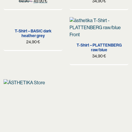
Original
Current
69,90
€
49,90
€
34,90
€
price
price
was:
is:
69,90 €.
49,90 €.
T-Shirt – BASIC dark
heather grey
24,90
€
T-Shirt – PLATTENBERG
raw/blue
34,90
€