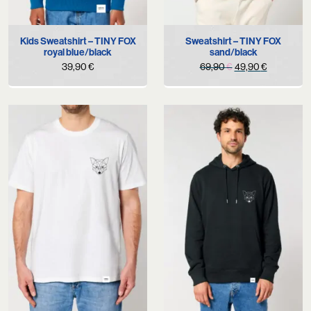
Kids Sweatshirt – TINY FOX
Sweatshirt – TINY FOX
royal blue/black
sand/black
Original
Current
39,90
€
69,90
€
49,90
€
price
price
was:
is:
69,90 €.
49,90 €.