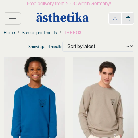
Free delivery from 100€ within Germany!
ästhetika
Home
Screen print motifs
THE FOX
Sorted
Showing all 4 results
by
latest