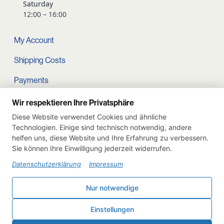
Saturday
12:00 – 16:00
My Account
Shipping Costs
Payments
Terms and conditions
Wir respektieren Ihre Privatsphäre
Diese Website verwendet Cookies und ähnliche
Cart
Technologien. Einige sind technisch notwendig, andere
helfen uns, diese Website und Ihre Erfahrung zu verbessern.
Privacy Policy
Sie können Ihre Einwilligung jederzeit widerrufen.
Imprint
Datenschutzerklärung
Impressum
Instagram
Nur notwendige
Withdraw from contract
Einstellungen