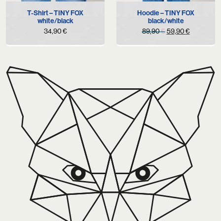
T-Shirt – TINY FOX
Hoodie – TINY FOX
white/black
black/white
Original
Current
34,90
€
89,90
€
59,90
€
price
price
was:
is:
89,90 €.
59,90 €.