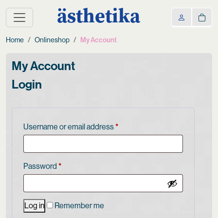
ästhetika
Home
Onlineshop
My Account
My Account
Login
Username or email address
*
Password
*
Log in
Remember me