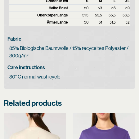
Größen in cm
S
M
L
XL
Halbe Brust
50
53
56
59
Oberkörper Länge
51,5
53,5
55,5
56,5
Ärmel Länge
50
51
51,5
52
Fabric
85% Biologische Baumwolle / 15% recyceltes Polyester /
300g/m²
Care instructions
30° C normal wash cycle
Related products