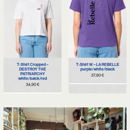
T-Shirt Cropped –
T-Shirt W – LA REBELLE
DESTROY THE
purple/white/black
PATRIARCHY
37,90
€
white/balck/red
34,90
€