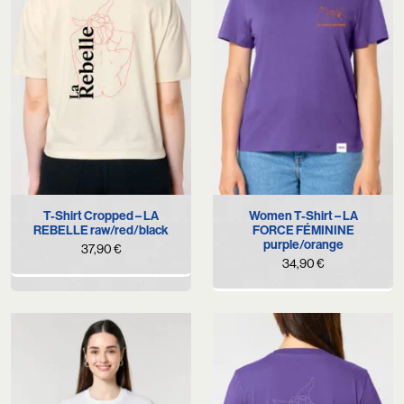
T-Shirt Cropped – LA
Women T-Shirt – LA
REBELLE raw/red/black
FORCE FÉMININE
purple/orange
37,90
€
34,90
€