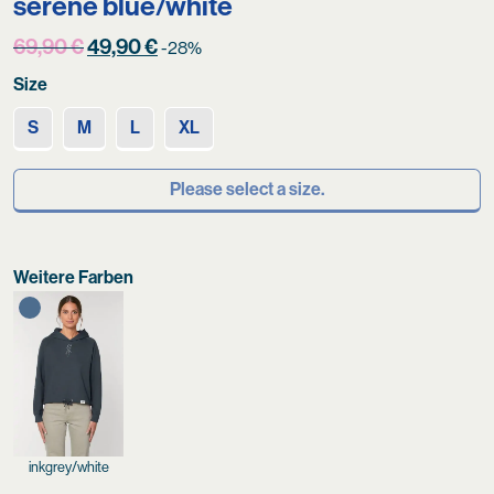
serene blue/white
Original
Current
69,90
€
49,90
€
-28%
price
price
Size
was:
is:
69,90 €.
49,90 €.
S
M
L
XL
Please select a size.
Weitere Farben
inkgrey/white