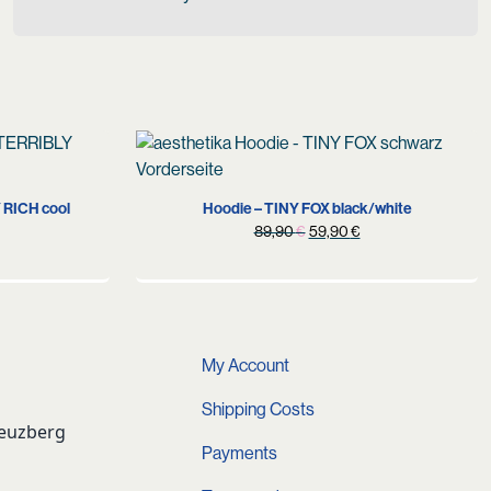
S
 RICH cool
Hoodie – TINY FOX black/white
Original
Current
89,90
€
59,90
€
price
price
was:
is:
89,90 €.
59,90 €.
My Account
Shipping Costs
reuzberg
Payments