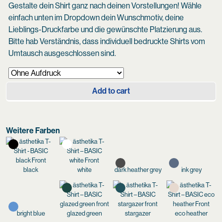
Gestalte dein Shirt ganz nach deinen Vorstellungen! Wähle
einfach unten im Dropdown dein Wunschmotiv, deine
Lieblings-Druckfarbe und die gewünschte Platzierung aus.
Bitte hab Verständnis, dass individuell bedruckte Shirts vom
Umtausch ausgeschlossen sind.
Add to cart
Weitere Farben
black
white
dark heather grey
ink grey
bright blue
glazed green
stargazer
eco heather