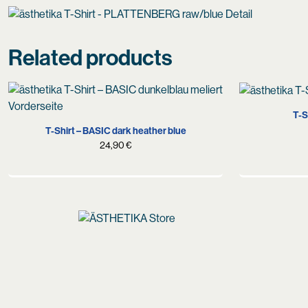
Related products
S
M
L
XL
XXL
T-S
T-Shirt – BASIC dark heather blue
24,90
€