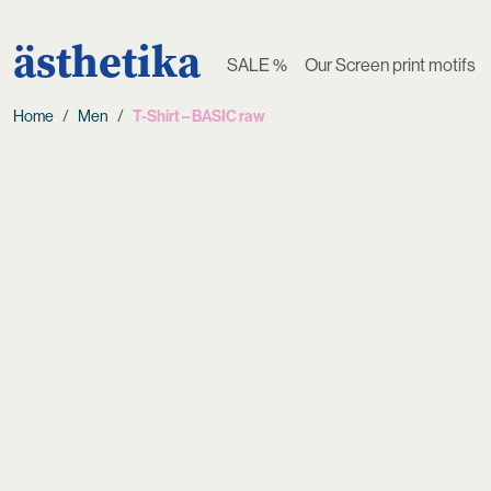
ästhetika
SALE %
Our Screen print motifs
Home
Men
T-Shirt – BASIC raw