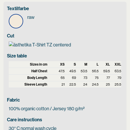
Textilfarbe
raw
Cut
Size table
Sizes in cm
XS
S
M
L
XL
XXL
Half Chest
47.5
49.5
53.5
56.5
59.5
63.5
Body Length
65
69
73
75
77
79
Sleeve Length
21
22.5
24
24.5
25
25.5
Fabric
100% organic cotton / Jersey 180 g/m²
Care instructions
30° C normal wash cycle