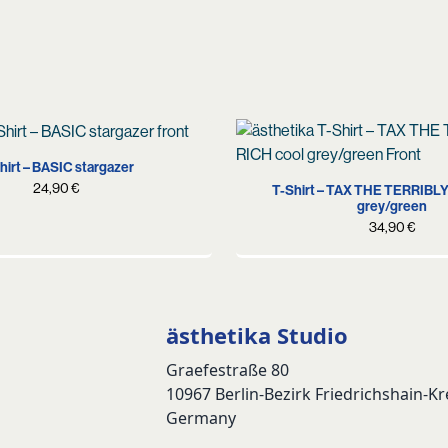
S
M
L
XL
S
M
L
XL
hirt – BASIC stargazer
24,90
€
T-Shirt – TAX THE TERRIBLY
grey/green
34,90
€
ästhetika Studio
Graefestraße 80
10967 Berlin-Bezirk Friedrichshain-K
Germany