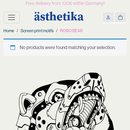
Free delivery from 100€ within Germany!
ästhetika
Home
Screen print motifs
ROBO BEAR
No products were found matching your selection.