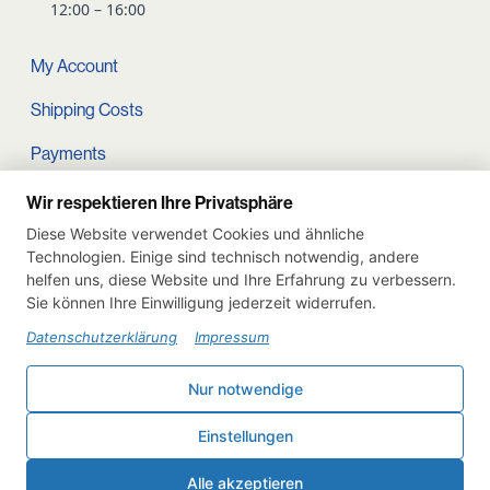
12:00 – 16:00
My Account
Shipping Costs
Payments
Terms and conditions
Wir respektieren Ihre Privatsphäre
Diese Website verwendet Cookies und ähnliche
Cart
Technologien. Einige sind technisch notwendig, andere
helfen uns, diese Website und Ihre Erfahrung zu verbessern.
Privacy Policy
Sie können Ihre Einwilligung jederzeit widerrufen.
Imprint
Datenschutzerklärung
Impressum
Instagram
Nur notwendige
Withdraw from contract
Einstellungen
Deutsch
English
Alle akzeptieren